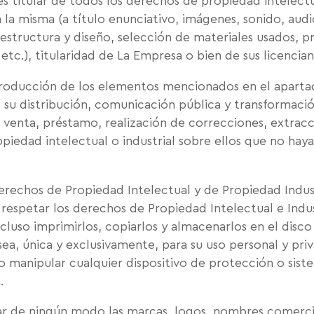
s titular de todos los derechos de propiedad intelectua
a misma (a título enunciativo, imágenes, sonido, audi
estructura y diseño, selección de materiales usados,
etc.), titularidad de La Empresa o bien de sus licencian
oducción de los elementos mencionados en el apartado
 su distribución, comunicación pública y transformaci
r, venta, préstamo, realización de correcciones, extracc
piedad intelectual o industrial sobre ellos que no hay
chos de Propiedad Intelectual y de Propiedad Indust
etar los derechos de Propiedad Intelectual e Industr
incluso imprimirlos, copiarlos y almacenarlos en el dis
 sea, única y exclusivamente, para su uso personal y 
r o manipular cualquier dispositivo de protección o sis
.
 de ningún modo las marcas, logos, nombres comercial