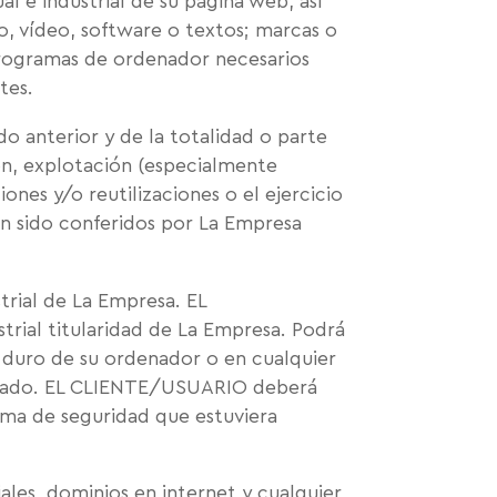
l e industrial de su página web, así
o, vídeo, software o textos; marcas o
 programas de ordenador necesarios
tes.
 anterior y de la totalidad o parte
ón, explotación (especialmente
iones y/o reutilizaciones o el ejercicio
an sido conferidos por La Empresa
rial de La Empresa. EL
ial titularidad de La Empresa. Podrá
co duro de su ordenador o en cualquier
privado. EL CLIENTE/USUARIO deberá
tema de seguridad que estuviera
es, dominios en internet y cualquier